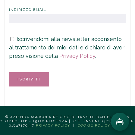
INDIRIZZO EMAIL:
Iscrivendomi alla newsletter acconsento
al trattamento dei miei dati e dichiaro di aver
preso visione della
Privacy Policy
.
© AZIENDA AGRICOLA RE CISO DI TANSINI DANIELE | VIA
OLOMBO, 128 - 29122 PIACENZA | C.F. TNSDNL84C13C261S | P.
01847170337
PRIVACY POLICY
|
COOKIE POLICY
|
CGV