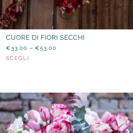
CUORE DI FIORI SECCHI
PRICE
€
33.00
–
€
53.00
RANGE:
SCEGLI
€33.00
THROUGH
€53.00