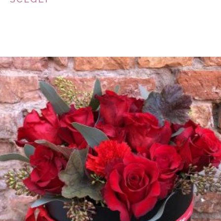
€30.00
THROUGH
€50.00