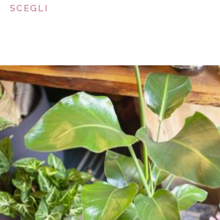
RANGE:
SCEGLI
€35.00
THROUGH
€55.00