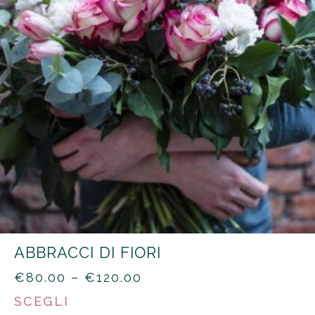
ABBRACCI DI FIORI
PRICE
€
80.00
–
€
120.00
RANGE:
SCEGLI
€80.00