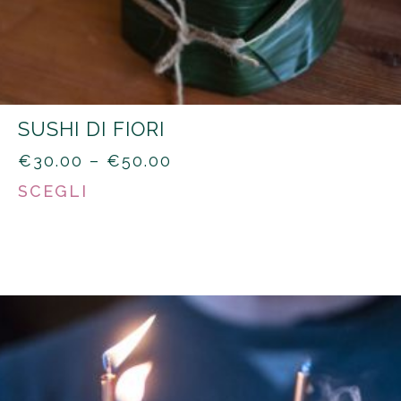
SUSHI DI FIORI
PRICE
€
30.00
–
€
50.00
RANGE:
SCEGLI
€30.00
THROUGH
€50.00