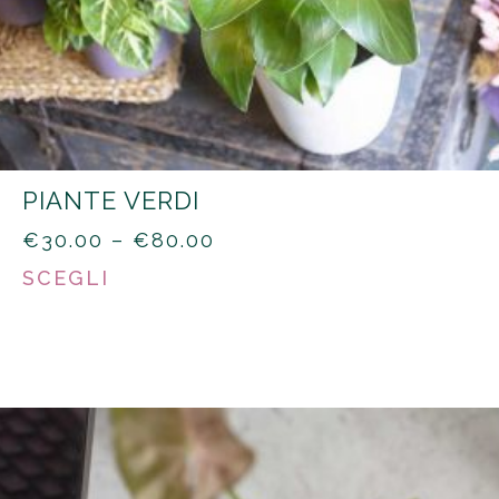
PIANTE VERDI
PRICE
€
30.00
–
€
80.00
RANGE:
SCEGLI
€30.00
THROUGH
€80.00