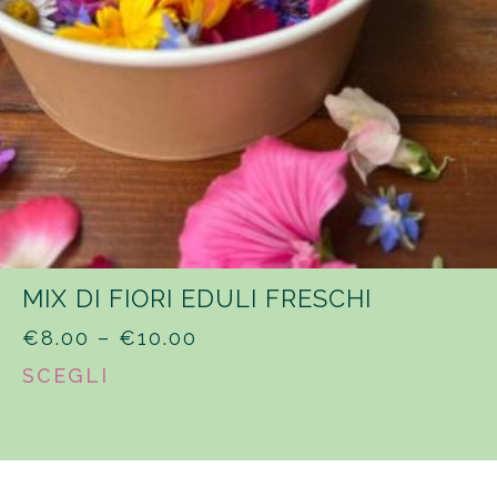
MIX DI FIORI EDULI FRESCHI
PRICE
€
8.00
–
€
10.00
RANGE:
SCEGLI
€8.00
THROUGH
€10.00