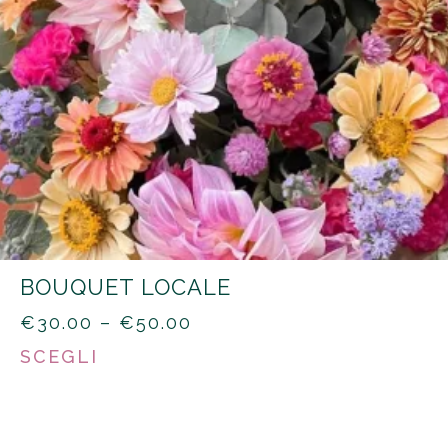
BOUQUET LOCALE
PRICE
€
30.00
–
€
50.00
RANGE:
SCEGLI
€30.00
THROUGH
€50.00