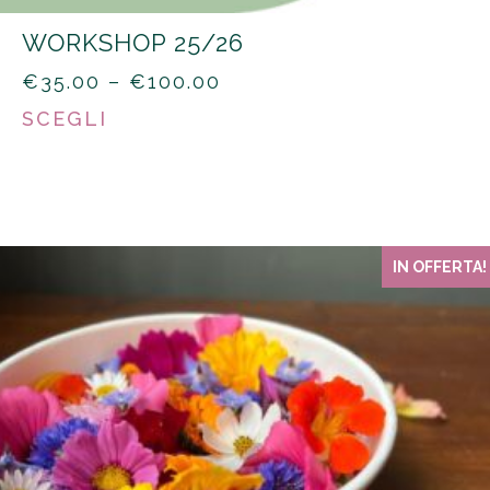
WORKSHOP 25/26
PRICE
€
35.00
–
€
100.00
RANGE:
SCEGLI
€35.00
THROUGH
€100.00
IN OFFERTA!