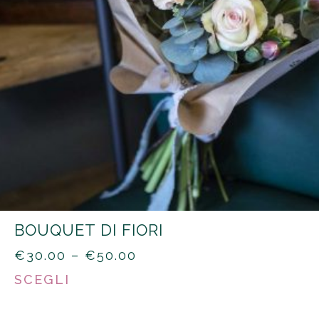
BOUQUET DI FIORI
PRICE
€
30.00
–
€
50.00
RANGE:
SCEGLI
€30.00
THROUGH