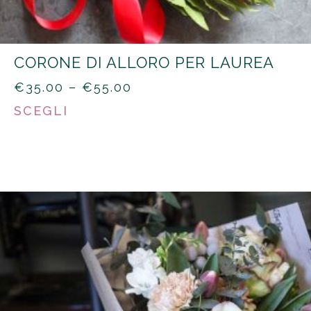
CORONE DI ALLORO PER LAUREA
PRICE
€
35.00
–
€
55.00
RANGE:
SCEGLI
€35.00
THROUGH
€55.00