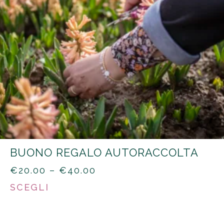
BUONO REGALO AUTORACCOLTA
PRICE
€
20.00
–
€
40.00
RANGE:
SCEGLI
€20.00
THROUGH
€40.00