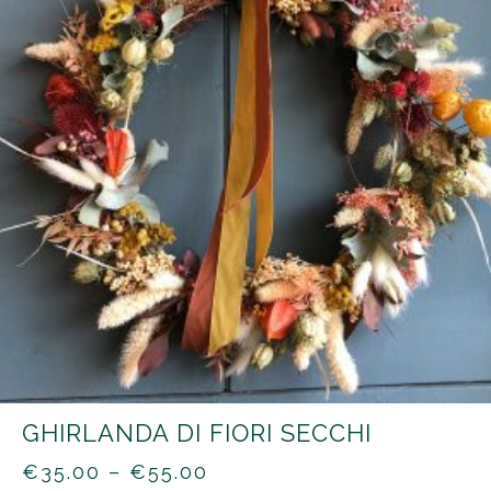
GHIRLANDA DI FIORI SECCHI
PRICE
€
35.00
–
€
55.00