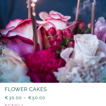
FLOWER CAKES
PRICE
€
30.00
–
€
50.00
RANGE:
SCEGLI