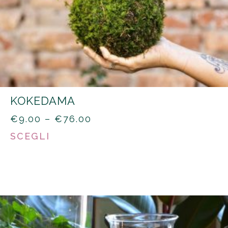
KOKEDAMA
PRICE
€
9.00
–
€
76.00
RANGE:
SCEGLI
€9.00
THROUGH
€76.00