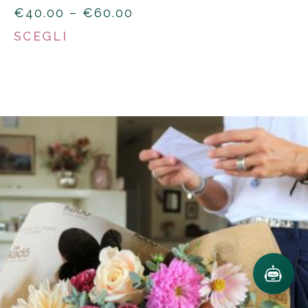
PRICE
€
40.00
–
€
60.00
RANGE:
SCEGLI
€40.00
THROUGH
€60.00