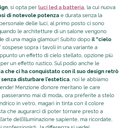
sign
, si opta per
luci led a batteria
, la cui nuova
osi di notevole potenza
e durata senza la
 personale delle luci, al primo posto ci sono
, quando le architetture di un salone vengono
ende di una magia glamour! Subito dopo
il “cielo
” sospese sopra i tavoli in una variante a
ppunto un effetto di cielo stellato, opzione più
 per un effetto rustico. Sul podio anche le
a che ci ha conquistato con il suo design retrò
ri senza disturbare l’estetica
, noi le abbiamo
upende! Menzione d’onore meritano le care
 passeranno mai di moda… ora preferite a stelo
rico in vetro, magari in tinta con il colore
sta che augurarci di poter tornare presto a
l’arte dell’illuminazione sapiente, ma ricordate,
 professionisti… la differenza si vede!