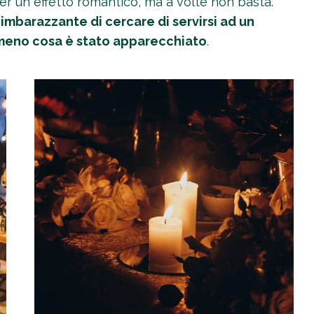
er un effetto romantico, ma a volte non basta.
 imbarazzante di cercare di servirsi ad un
mmeno cosa è stato apparecchiato
.