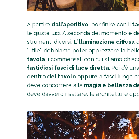
A partire
dall’aperitivo
, per finire con il
ta
le giuste luci. A seconda del momento e de
strumenti diversi.
L’illuminazione diffusa
d
“utile”, dobbiamo poter apprezzare la belle
tavola
, i commensali con cui stiamo chia
fastidiosi fasci di luce diretta
. Poi c’è u
centro del tavolo oppure
a fasci lungo co
deve concorrere alla
magia e bellezza d
deve davvero risaltare, le architetture oppu