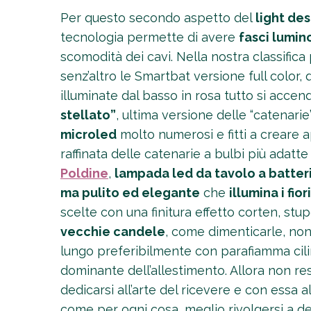
Per questo secondo aspetto del
light de
tecnologia permette di avere
fasci lumin
scomodità dei cavi. Nella nostra classifica
senz’altro le Smartbat versione full color
illuminate dal basso in rosa tutto si acc
stellato”
, ultima versione delle “catenarie
microled
molto numerosi e fitti a creare a
raffinata delle catenarie a bulbi più adatte
Poldine
,
lampada led da tavolo a batteri
ma pulito ed elegante
che
illumina i fio
scelte con una finitura effetto corten, st
vecchie candele
, come dimenticarle, non
lungo preferibilmente con parafiamma cilind
dominante dell’allestimento. Allora non re
dedicarsi all’arte del ricevere e con essa al
come per ogni cosa, meglio rivolgersi a dei