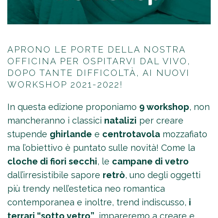
APRONO LE PORTE DELLA NOSTRA
OFFICINA PER OSPITARVI DAL VIVO,
DOPO TANTE DIFFICOLTÀ, AI NUOVI
WORKSHOP 2021-2022!
In questa edizione proponiamo
9 workshop
, non
mancheranno i classici
natalizi
per creare
stupende
ghirlande
e
centrotavola
mozzafiato
ma l’obiettivo è puntato sulle novità! Come la
cloche di fiori secchi
, le
campane di vetro
dall’irresistibile sapore
retrò
, uno degli oggetti
più trendy nell’estetica neo romantica
contemporanea e inoltre, trend indiscusso,
i
terrari “sotto vetro”
, impareremo a creare e